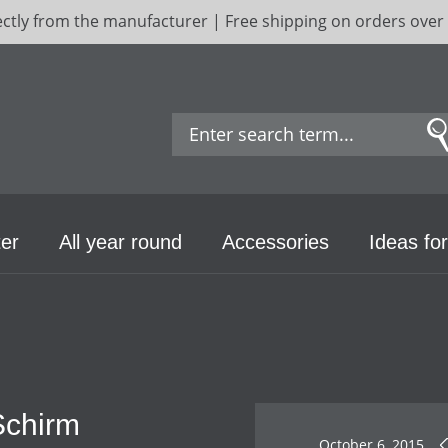
ectly from the manufacturer | Free shipping on orders over
er
All year round
Accessories
Ideas for
Schirm
October 6, 2015