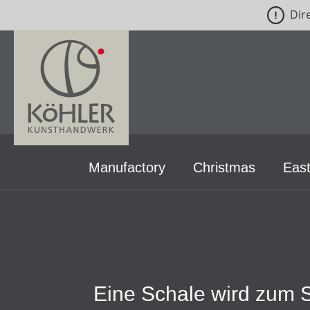
Dir
p to main content
Skip to search
Skip to main navigation
Manufactory
Christmas
East
Eine Schale wird zum 