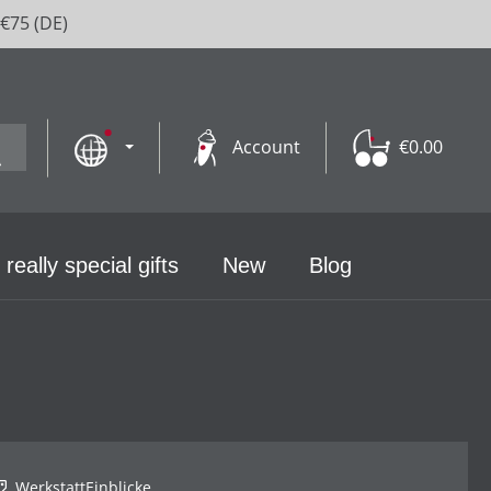
 €75 (DE)
Account
€0.00
 really special gifts
New
Blog
WerkstattEinblicke