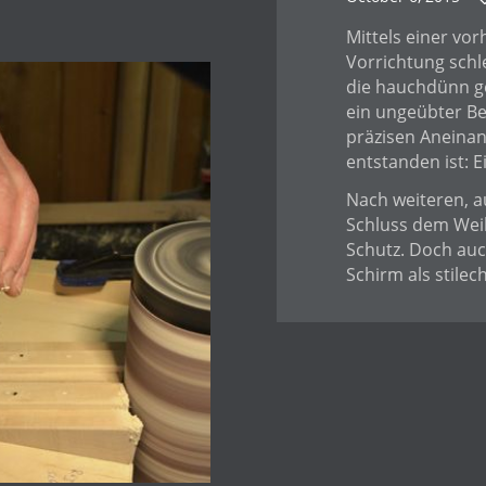
Mittels einer vor
Vorrichtung schle
die hauchdünn ge
ein ungeübter Be
präzisen Aneina
entstanden ist: 
Nach weiteren, a
Schluss dem Wei
Schutz. Doch au
Schirm als stilec