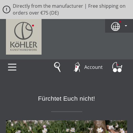
Directly from the manufacturer | Free shipping on
Skip to main content
orders over €75 (DE)
Account
Fürchtet Euch nicht!