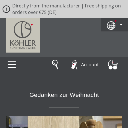
Directly from the manufacturer | Free shipping on
Skip to main content
orders over €75 (DE)
Account
Gedanken zur Weihnacht