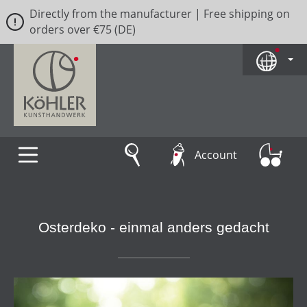
Directly from the manufacturer | Free shipping on
Skip to main content
orders over €75 (DE)
Account
Osterdeko - einmal anders gedacht