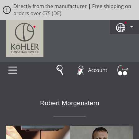
Directly from the manufacturer | Free shipping on
Skip to main content
orders over €75 (DE)
Account
Robert Morgenstern