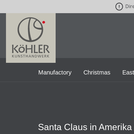
Dir
p to main content
Skip to search
Skip to main navigation
Manufactory
Christmas
East
Santa Claus in Amerika |