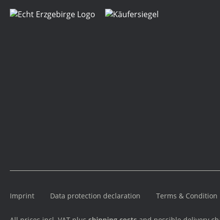
Imprint
Data protection declaration
Terms & Condition
All prices incl. VAT plus
shipping costs
and possible delivery cha