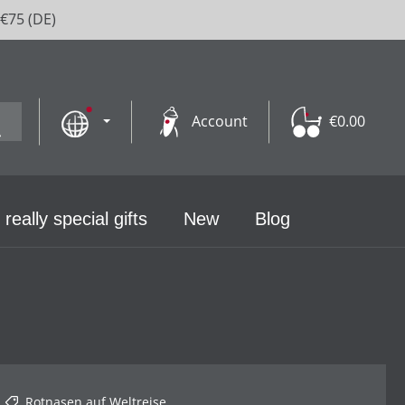
 €75 (DE)
Account
€0.00
 really special gifts
New
Blog
Rotnasen auf Weltreise