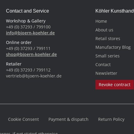
Contact and Service
Köhler Kunsthan
Workshop & Gallery
Home
+49 (0) 37293 / 799100
About us
info@bjoern-koehler.de
Retail stores
Online order
Manufactory Blog
+49 (0) 37293 / 799111
shop@bjoern-koehler.de
Small series
Retailer
Contact
+49 (0) 37293 / 799112
Newsletter
vertrieb@bjoern-koehler.de
Revoke contract
Cookie Consent
Payment & dispatch
Return Policy
rges, if not stated otherwise.