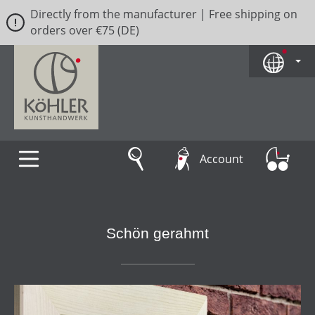
Directly from the manufacturer | Free shipping on
Skip to main content
orders over €75 (DE)
Account
Schön gerahmt