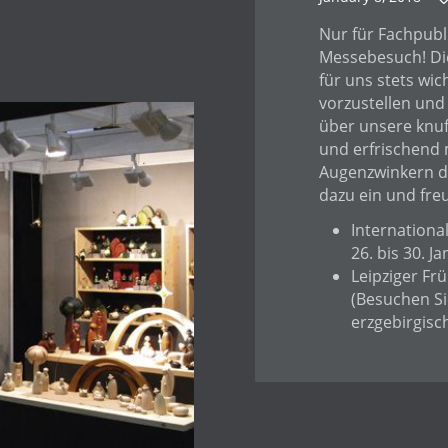
Nur für Fachpubl
Messebesuch! Die
für uns stets wi
vorzustellen und
über unsere knuf
und erfrischend
Augenzwinkern di
dazu ein und fre
Internationa
26. bis 30. J
Leipziger Fr
(Besuchen Si
erzgebirgis