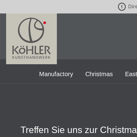
Dir
p to main content
Skip to search
Skip to main navigation
Manufactory
Christmas
East
Treffen Sie uns zur Christm