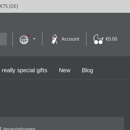
 €75 (DE)
Account
€0.00
 really special gifts
New
Blog
Veranstaltungen