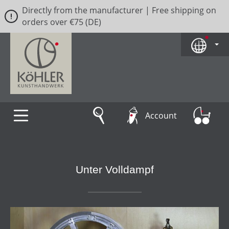
Directly from the manufacturer | Free shipping on
Skip to main content
orders over €75 (DE)
Account
Unter Volldampf