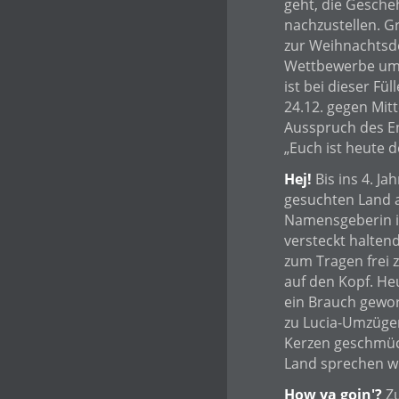
geht, die Gesche
nachzustellen. G
zur Weihnachtsdek
Wettbewerbe um 
ist bei dieser Fü
24.12. gegen Mitt
Ausspruch des En
„Euch ist heute d
Hej!
Bis ins 4. J
gesuchten Land 
Namensgeberin is
versteckt halten
zum Tragen frei z
auf den Kopf. He
ein Brauch gewor
zu Lucia-Umzügen
Kerzen geschmüc
Land sprechen w
How ya goin'?
Zu