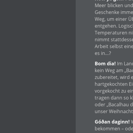
Meer blicken un
Geschenke immer 
Weg, um einer Üb
entgehen. Logis
Temperaturen nic
nimmt stattdesse
Arbeit selbst ein
es in…?
Bom dia!
Im Land
kein Weg am „Bac
zubereitet, wird 
hartgekochten Ei
vorgekocht zu ei
tragen dann so k
oder „Bacalhau d
unser Weihnacht
Góðan daginn!
W
bekommen – oder 