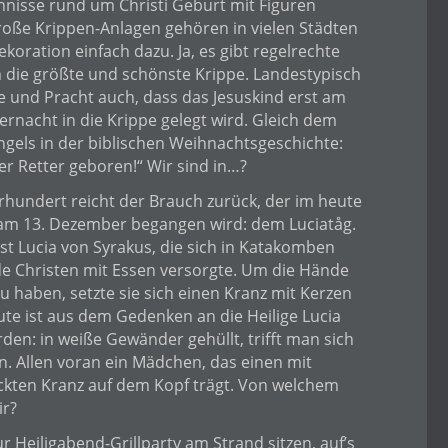
hnisse rund um Christi Geburt mit Figuren
roße Krippen-Anlagen gehören in vielen Städten
oration einfach dazu. Ja, es gibt regelrechte
die größte und schönste Krippe. Landestypisch
lle und Pracht auch, dass das Jesuskind erst am
ernacht in die Krippe gelegt wird. Gleich dem
gels in der biblischen Weihnachtsgeschichte:
er Retter geboren!“ Wir sind in…?
ahrhundert reicht der Brauch zurück, der im heute
am 13. Dezember begangen wird: dem Luciatåg.
t Lucia von Syrakus, die sich in Katakomben
de Christen mit Essen versorgte. Um die Hände
u haben, setzte sie sich einen Kranz mit Kerzen
ute ist aus dem Gedenken an die Heilige Lucia
den: in weiße Gewänder gehüllt, trifft man sich
. Allen voran ein Mädchen, das einen mit
kten Kranz auf dem Kopf trägt. Von welchem
ir?
r Heiligabend-Grillparty am Strand sitzen, auf’s