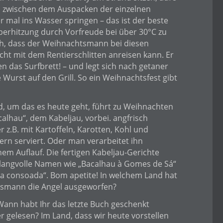
d zwischen dem Auspacken der einzelnen
mal ins Wasser springen – das ist der beste
erhitzung durch Vorfreude bei über 30°C zu
ch, dass der Weihnachtsmann bei diesen
ht mit dem Rentierschlitten anreisen kann. Er
n das Surfbrett! – und legt sich nach getaner
e Wurst auf den Grill. So ein Weihnachtsfest gibt
, um das es heute geht, führt zu Weihnachten
alhau“, dem Kabeljau, vorbei. angfrisch
er z.B. mit Kartoffeln, Karotten, Kohl und
ern serviert. Oder man verarbeitet ihn
nem Auflauf. Die fertigen Kabeljau-Gerichte
langvolle Namen wie „Bacalhau à Gomes de Sá“
a consoada“. Bom apetite! In welchem Land hat
smann die Angel ausgeworfen?
ann habt Ihr das letzte Buch geschenkt
gelesen? Im Land, dass wir heute vorstellen