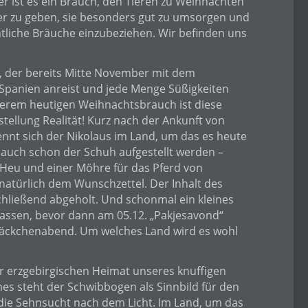
er ist es ein Brauch, den Tieren zu Weihnachten
ter zu geben, sie besonders gut zu umsorgen und
tliche Bräuche einzubeziehen. Wir befinden uns
, der bereits Mitte November mit dem
Spanien anreist und jede Menge Süßigkeiten
serem heutigen Weihnachtsbrauch ist diese
tellung Realität! Kurz nach der Ankunft von
nennt sich der Nikolaus im Land, um das es heute
n auch schon der Schuh aufgestellt werden –
s Heu und einer Möhre für das Pferd von
 natürlich dem Wunschzettel. Der Inhalt des
hließend abgeholt. Und schonmal ein kleines
assen, bevor dann am 05.12. „Pakjesavond“
 Päckchenabend. Um welches Land wird es wohl
r erzgebirgischen Heimat unseres knuffigen
s steht der Schwibbogen als Sinnbild für den
ie Sehnsucht nach dem Licht. Im Land, um das