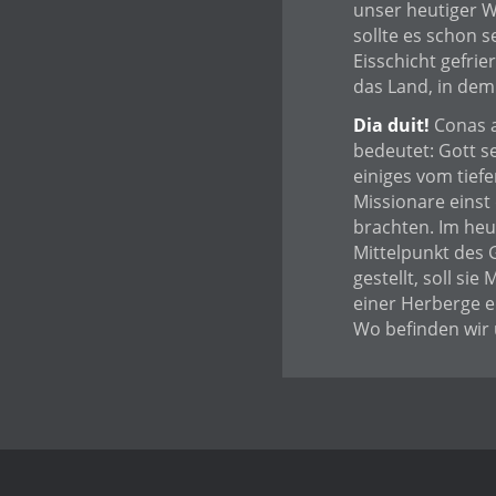
unser heutiger 
sollte es schon s
Eisschicht gefrier
das Land, in dem
Dia duit!
Conas a
bedeutet: Gott se
einiges vom tiefe
Missionare einst 
brachten. Im heu
Mittelpunkt des 
gestellt, soll si
einer Herberge e
Wo befinden wir