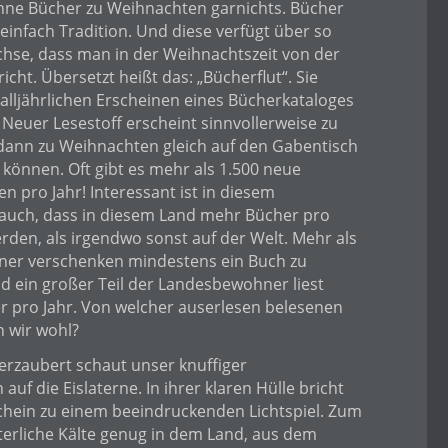
hne Bücher zu Weihnachten garnichts. Bücher
einfach Tradition. Und diese verfügt über so
se, dass man in der Weihnachtszeit von der
richt. Übersetzt heißt das: „Bücherflut“. Sie
alljährlichen Erscheinen eines Bücherkataloges
Neuer Lesestoff erscheint sinnvollerweise zu
 dann zu Weihnachten gleich auf den Gabentisch
 können. Oft gibt es mehr als 1.500 neue
n pro Jahr! Interessant ist in diesem
ch, dass in diesem Land mehr Bücher pro
rden, als irgendwo sonst auf der Welt. Mehr als
hner verschenken mindestens ein Buch zu
 ein großer Teil der Landesbewohner liest
r pro Jahr. Von welcher auserlesen belesenen
 wir wohl?
rzaubert schaut unser knuffiger
f die Eislaterne. In ihrer klaren Hülle bricht
chein zu einem beeindruckenden Lichtspiel. Zum
nterliche Kälte genug in dem Land, aus dem