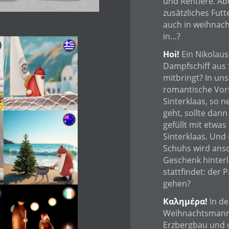
und Rentiere. Ab
zusätzliches Fut
auch in weihnach
in…?
Hoi!
Ein Nikolaus
Dampfschiff aus 
mitbringt? In un
romantische Vors
Sinterklaas, so 
geht, sollte dan
gefüllt mit etwa
Sinterklaas. Und
Schuhs wird ansc
Geschenk hinterl
stattfindet: der
gehen?
Καλημέρα!
In de
Weihnachtsmanne
Erzbergbau und d