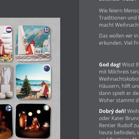
Wie feiern Mens
Traditionen und 
macht Weihnacht
Das wollen wir i
erkunden. Viel F
God dag!
Wisst I
mit Milchreis tan
Weihnachtskobold
Häusern, hilft un
dann spielt er d
Woher stammt di
Dobrý deň!
Weih
oder Kater Bruno
Rentier Rudolf z
heute befinden, 