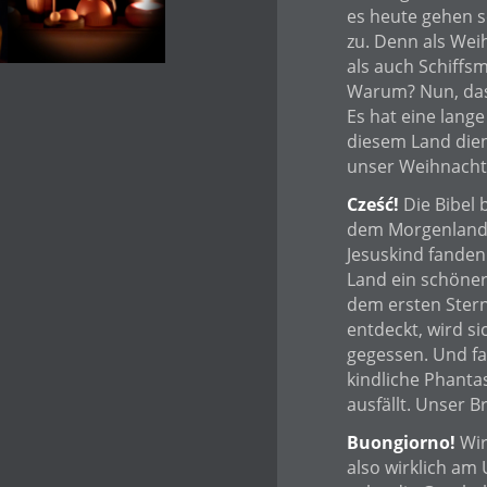
es heute gehen s
zu. Denn als We
als auch Schiffs
Warum? Nun, das
Es hat eine lange
diesem Land dient
unser Weihnacht
Cześć!
Die Bibel
dem Morgenland 
Jesuskind fanden.
Land ein schöner
dem ersten Stern
entdeckt, wird s
gegessen. Und fal
kindliche Phanta
ausfällt. Unser 
Buongiorno!
Wir
also wirklich am