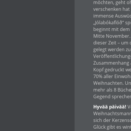
möchten, geht o
verschenken hat 
immense Auswüch
„Jólabókaflóð“ sp
beginnt mit dem 
Mitte November. 
dieser Zeit – um
gelegt werden zu
Veröffentlichunge
Zusammenhang au
Kopf gedruckt we
70% aller Einwo
Weihnachten. Und
mehr als 8 Büche
Gegend sprechen
Hyvää päivää!
Ve
Weihnachtsmann au
sich der Kerzens
Glück gibt es wi