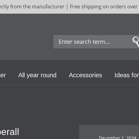
ectly from the manufacturer | Free shipping on orders over
er
All year round
Accessories
Ideas for
erall
December 1, 2024