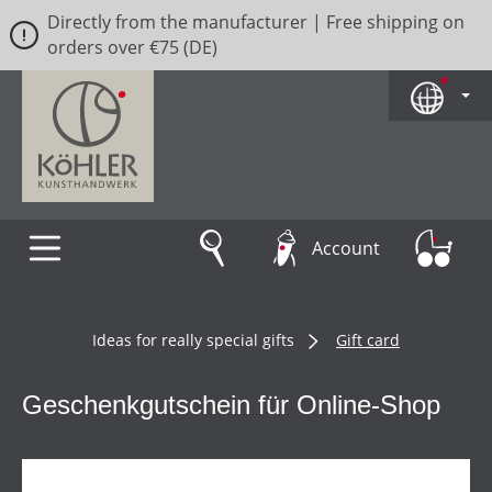
Directly from the manufacturer | Free shipping on
Skip to main content
orders over €75 (DE)
Account
Ideas for really special gifts
Gift card
Geschenkgutschein für Online-Shop
Skip image gallery