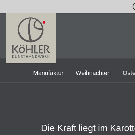
m Hauptinhalt springen
Zur Suche springen
Zur Hauptnavigation springen
Manufaktur
Weihnachten
Oste
Die Kraft liegt im Karot