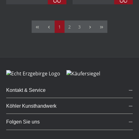
Seite
Seite
Seite
1
2
3
Kontakt & Service
Köhler Kunsthandwerk
Folgen Sie uns