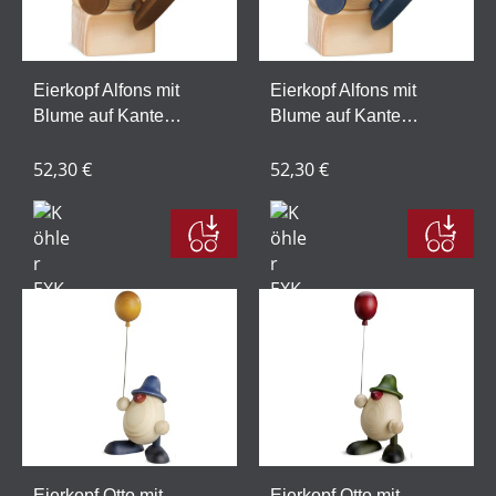
Eierkopf Alfons mit
Eierkopf Alfons mit
Blume auf Kante
Blume auf Kante
sitzend/tanzend, braun
sitzend/tanzend, blau
(ohne Klotz)
52,30 €
(ohne Klotz)
52,30 €
Eierkopf Otto mit
Eierkopf Otto mit