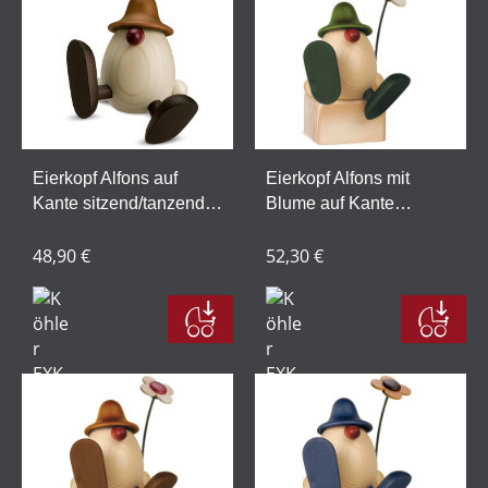
Eierkopf Alfons auf
Eierkopf Alfons mit
Kante sitzend/tanzend,
Blume auf Kante
braun
sitzend/tanzend, grün
48,90 €
(ohne Klotz)
52,30 €