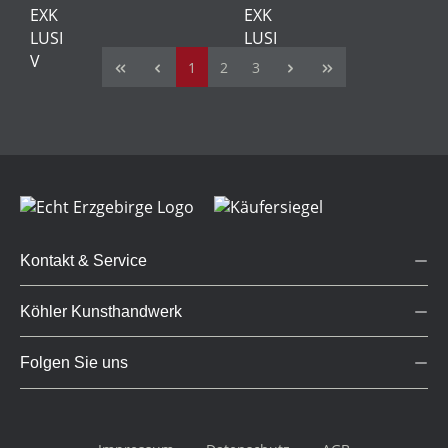
Seite
Seite
Seite
1
2
3
Kontakt & Service
Köhler Kunsthandwerk
Folgen Sie uns