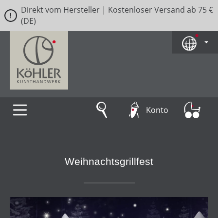
Direkt vom Hersteller | Kostenloser Versand ab 75 €
Zum Hauptinhalt springen
(DE)
Konto
Weihnachtsgrillfest