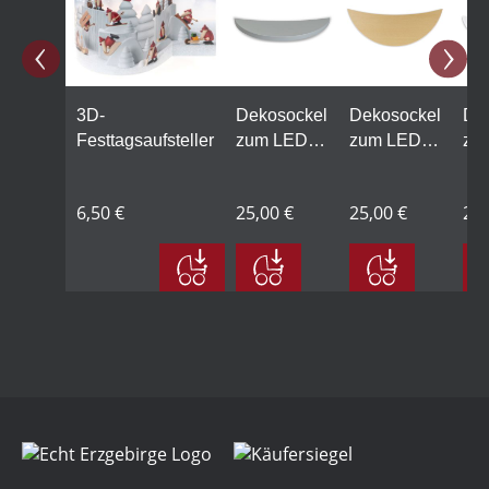
3D-
Dekosockel
Dekosockel
De
Festtagsaufsteller
zum LED
zum LED
zu
LichtBogen
LichtBogen
Li
klein,
klein,
kle
6,50 €
25,00 €
25,00 €
25,
Lindenholz
Lindenholz
Lin
grau
natur
we