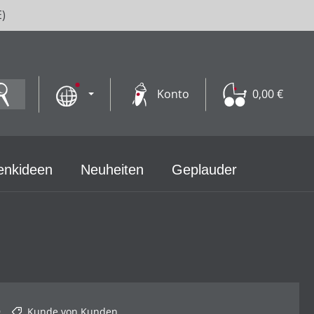
E)
Konto
0,00 €
enkideen
Neuheiten
Geplauder
9
Kunde von Kunden