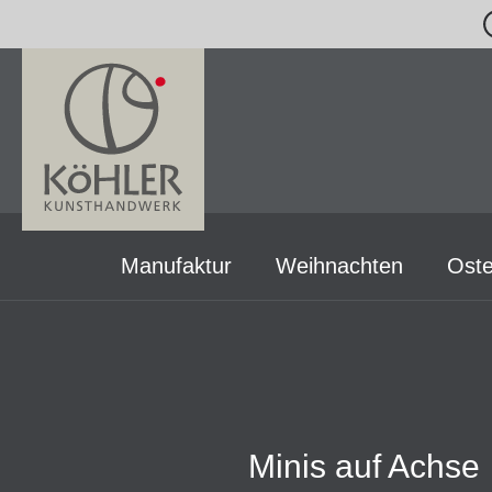
m Hauptinhalt springen
Zur Suche springen
Zur Hauptnavigation springen
Manufaktur
Weihnachten
Oste
Minis auf Achse