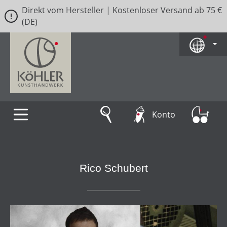
Direkt vom Hersteller | Kostenloser Versand ab 75 €
Zum Hauptinhalt springen
(DE)
Konto
Rico Schubert