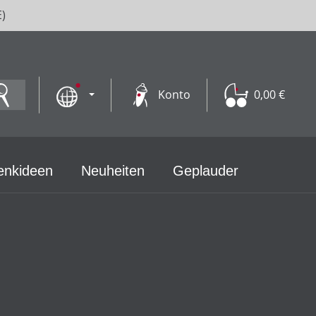
E)
Konto
0,00 €
enkideen
Neuheiten
Geplauder