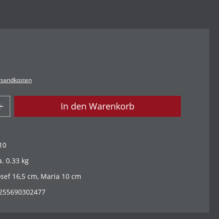
ersandkosten
In den Warenkorb
10
a. 0.33 kg
osef 16,5 cm, Maria 10 cm
255690302477