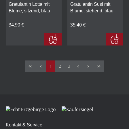
Gratulantin Lotta mit
Gratulantin Susi mit
Blume, sitzend, blau
Blume, stehend, blau
34,90 €
35,40 €
Seite
Seite
Seite
Seite
1
2
3
4
Kontakt & Service