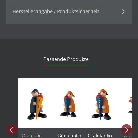
Herstellerangabe / Produktsicherheit
Passende Produkte
Produktgalerie überspringen
Gratulant
Gratulantin
Gratulantin
Gratul