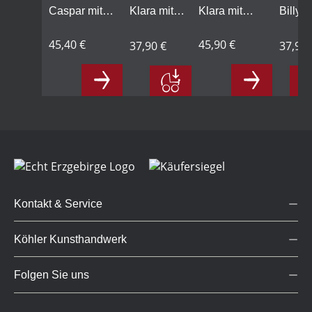
Caspar mit
Klara mit
Klara mit
Billy m
Zuckertüte,
Zuckertüte,
Zuckertüte,
Büche
blau,
45,40 €
gelb
gelb,
45,90 €
gelb
37,90 €
37,90 
personalisiert
personalisiert
Kontakt & Service
Köhler Kunsthandwerk
Folgen Sie uns