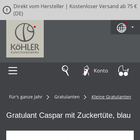
Direkt vom Hersteller | Kostenloser Versand ab 75 €
Zum Hauptinhalt springen
(DE)
Konto
Für's ganze Jahr
Gratulanten
Kleine Gratulanten
Gratulant Caspar mit Zuckertüte, blau
Bildergalerie überspringen