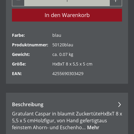
In den Warenkorb
Farbe:
blau
Produktnummer:
50120blau
Gewicht:
ca. 0.07 kg
Größe:
HxBxT 8 x 5,5 x 5 cm
EAN:
4255690303429
Beschreibung
Gratulant Caspar in blaumit ZuckertüteHxBxT 8 x
5,5 x 5 cmHolzfigur, von Hand gefertigtaus
feinstem Ahorn- und Eschenho…
Mehr