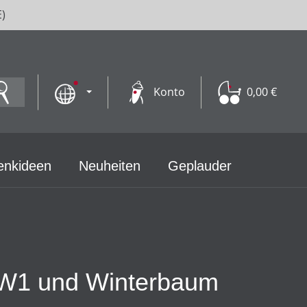
E)
Konto
0,00 €
enkideen
Neuheiten
Geplauder
+ W1 und Winterbaum