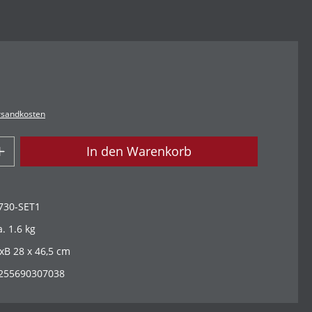
ersandkosten
In den Warenkorb
730-SET1
a. 1.6 kg
xB 28 x 46,5 cm
255690307038