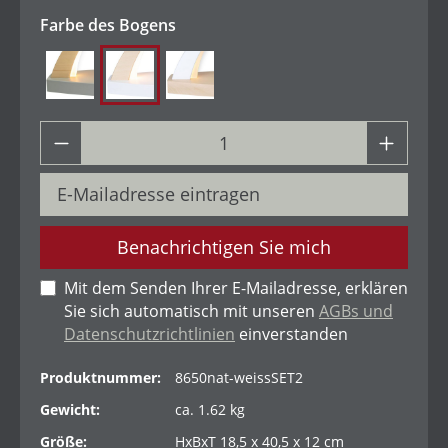
auswählen
Farbe des Bogens
natur-grau
natur-weiß
weiß-natur
Benachrichtigen Sie mich
Mit dem Senden Ihrer E-Mailadresse, erklären
Sie sich automatisch mit unseren
AGBs und
Datenschutzrichtlinien
einverstanden
Produktnummer:
8650nat-weissSET2
Gewicht:
ca. 1.62 kg
Größe:
HxBxT 18,5 x 40,5 x 12 cm