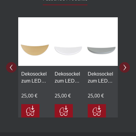
Produktgalerie überspringen
Dekosockel
Dekosockel
Dekosockel
zum LED
zum LED
zum LED
LichtBogen
LichtBogen
LichtBogen
klein,
25,00 €
klein,
25,00 €
klein,
25,00 €
Lindenholz
Lindenholz
Lindenholz
natur
weiß
grau