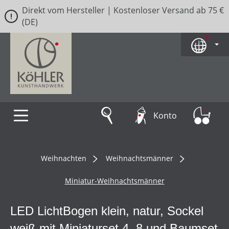
Direkt vom Hersteller | Kostenloser Versand ab 75 €
Zum Hauptinhalt springen
(DE)
Konto
Weihnachten
Weihnachtsmänner
Miniatur-Weihnachtsmänner
LED LichtBogen klein, natur, Sockel
weiß mit Miniaturset 4, 8 und Baumset