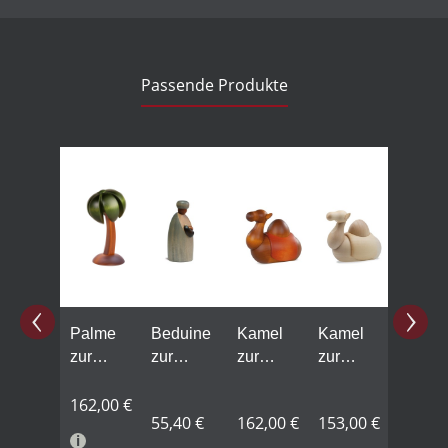
Passende Produkte
Produktgalerie überspringen
Palme
Beduine
Kamel
Kamel
zur
zur
zur
zur
Krippe,
Krippe,
Krippe,
Krippe,
klein,
162,00 €
klein,
klein,
klein,
55,40 €
162,00 €
153,00 €
farbig
farbig
farbig
natur