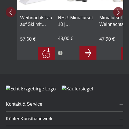
Weihnachtsfrau
NEU: Miniaturset
Miniaturset 4 |
auf Ski mit
10 |
Weihnachtsm
Schneehügel,
Weihnachtsmann
mit
klein
mit Schneemann
48,00 €
Schneeschipp
57,60 €
47,90 €
und zwei
Winterbäume
Kontakt & Service
Köhler Kunsthandwerk