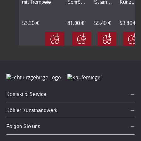
mit Trompete
Schröder
S. am
Kunze
am
Mikrofon
am
Piano
Mikrofon
53,30 €
81,00 €
55,40 €
53,80 €
Kontakt & Service
Köhler Kunsthandwerk
Folgen Sie uns