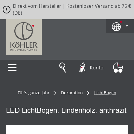
Direkt vom Hersteller | Kostenloser Versand ab 75 €
Zum Hauptinhalt springen
(DE)
Konto
Für's ganze Jahr
Dekoration
LichtBogen
LED LichtBogen, Lindenholz, anthrazit
Bildergalerie überspringen