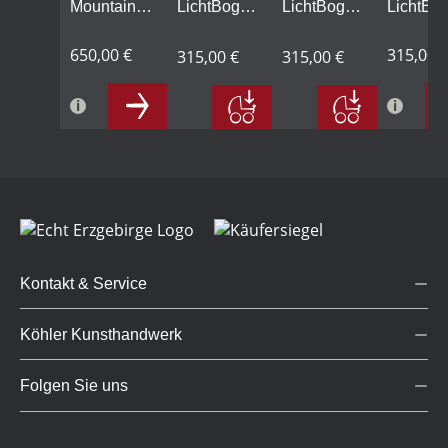
Mountains
LichtBogen,
LichtBogen,
LichtBo
AllstarBand,
Lindenholz,
Lindenholz,
Fichtenh
10-teilig
650,00 €
natur
weiß
natur
315,00 
315,00 €
315,00 €
Kontakt & Service
Köhler Kunsthandwerk
Folgen Sie uns