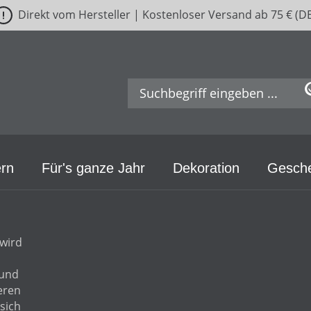
Direkt vom Hersteller | Kostenloser Versand ab 75 € (D
rn
Für's ganze Jahr
Dekoration
Gesch
wird
 und
eren
sich