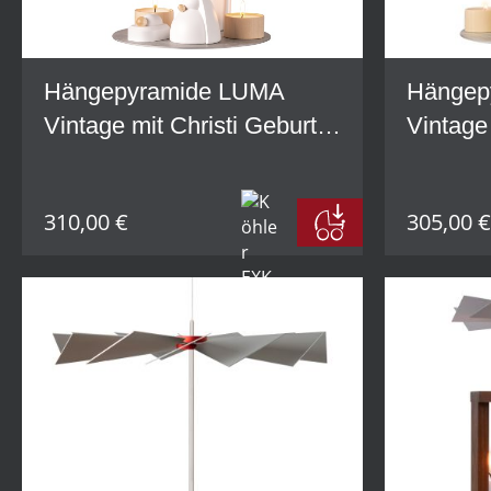
Hängepyramide LUMA
Hängep
Vintage mit Christi Geburt
Vintage
weiß im Set
Winters
Winterb
310,00 €
305,00 €