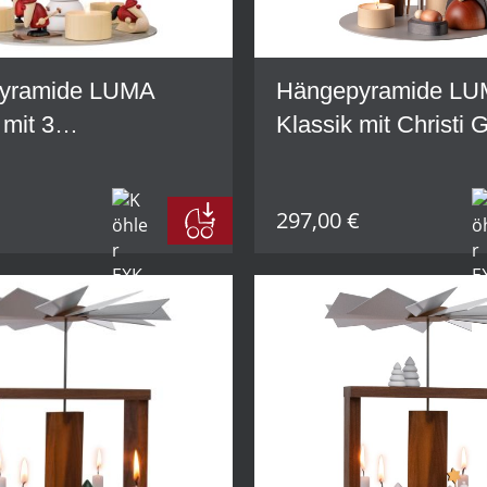
yramide LUMA
Hängepyramide L
 mit 3
Klassik mit Christi 
portfreunden und
farbig im Set
aum im Set
297,00 €