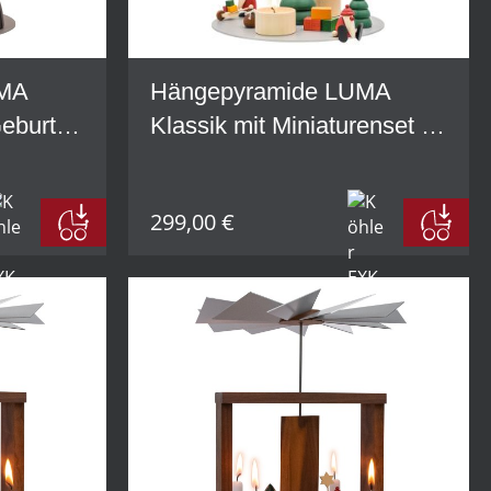
UMA
Hängepyramide LUMA
Geburt
Klassik mit Miniaturenset 1
+ 3 und Baum im Set
299,00 €