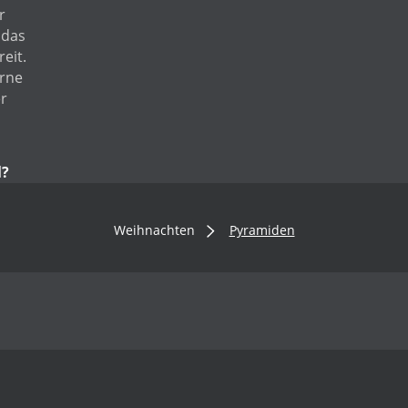
r
 das
eit.
erne
r
l?
Weihnachten
Pyramiden