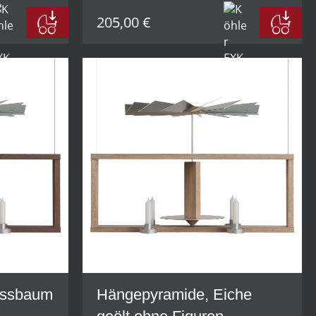
205,00 €
ussbaum
Hängepyramide, Eiche