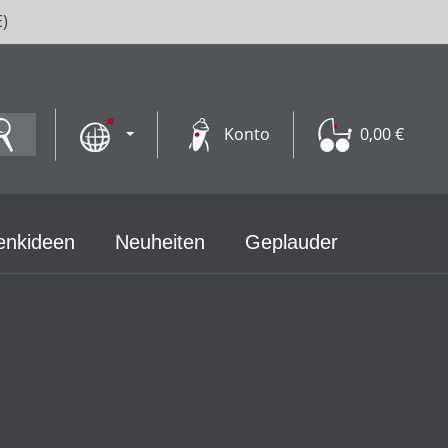
E)
Konto
0,00 €
enkideen
Neuheiten
Geplauder