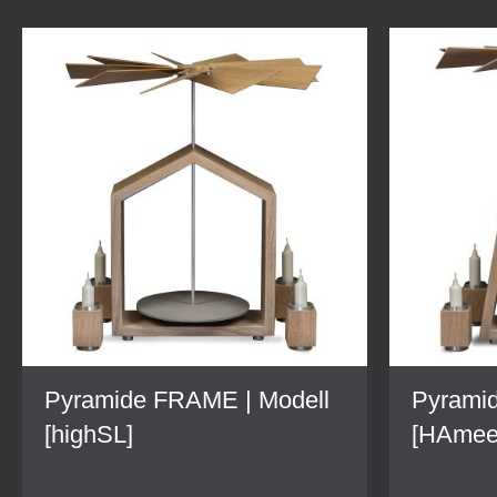
Pyramide FRAME | Modell
Pyrami
[highSL]
[HAmee