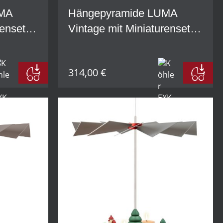
UMA
Hängepyramide LUMA
renset 2
Vintage mit Miniaturenset 4
t
+ W1 und Winterbaum im
Set
314,00 €