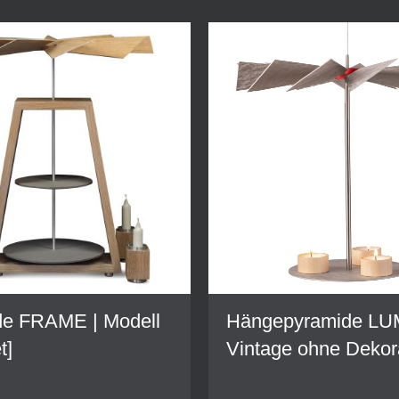
de FRAME | Modell
Hängepyramide L
t]
Vintage ohne Dekor