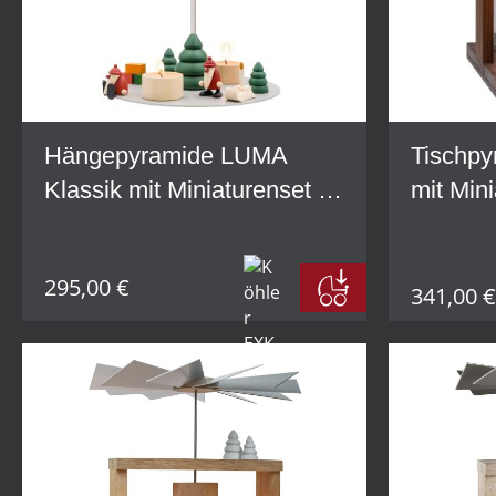
Hängepyramide LUMA
Tischp
Klassik mit Miniaturenset 1
mit Mini
+ 2 und Baum im Set
295,00 €
341,00 €