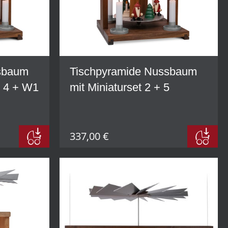
sbaum
Tischpyramide Nussbaum
t 4 + W1
mit Miniaturset 2 + 5
337,00 €