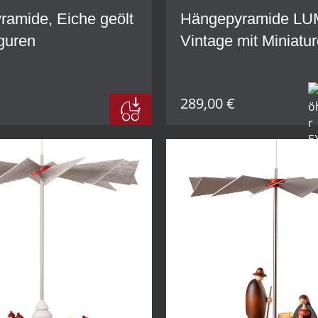
amide, Eiche geölt
Hängepyramide L
guren
Vintage mit Miniatu
+ 5 und Baum im Se
289,00 €